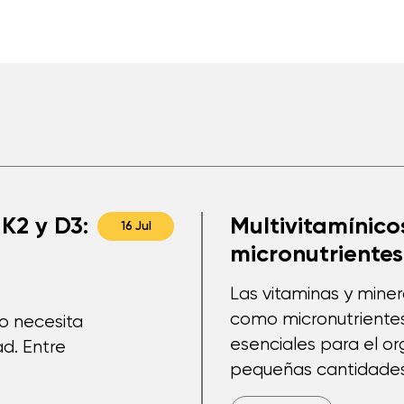
K2 y D3:
Multivitamínicos
16 Jul
micronutrientes
Las vitaminas y mine
como micronutriente
po necesita
esenciales para el o
d. Entre
pequeñas cantidades