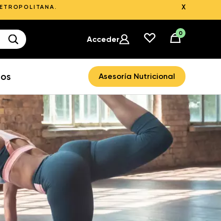
X
METROPOLITANA.
0
Acceder
ros
Asesoría Nutricional