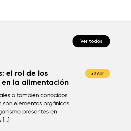
Ver todos
: el rol de los
20 Abr
 en la alimentación
rales o también conocidos
s son elementos orgánicos
rganismo presentes en
 […]