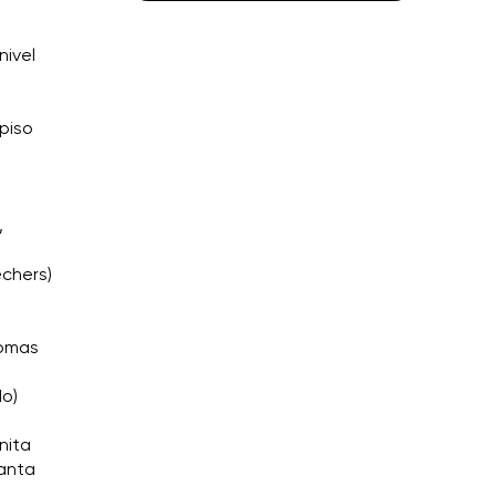
nivel
 piso
,
echers)
Tomas
do)
nita
Santa