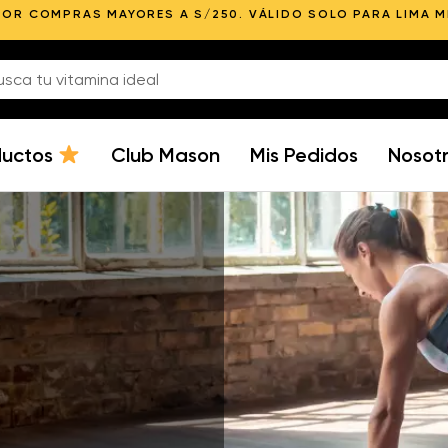
POR COMPRAS MAYORES A S/250. VÁLIDO SOLO PARA LIMA 
ductos
Club Mason
Mis Pedidos
Nosot