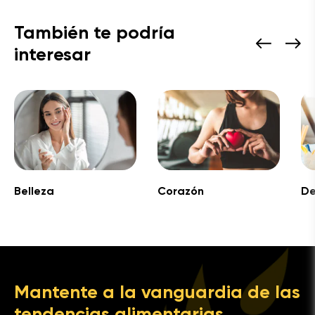
También te podría
interesar
Belleza
Corazón
De
Mantente a la vanguardia de las
tendencias alimentarias