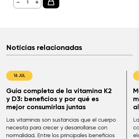
-
+
Noticias relacionadas
16 JUL
Guía completa de la vitamina K2
M
y D3: beneficios y por qué es
m
mejor consumirlas juntas
a
Las vitaminas son sustancias que el cuerpo
La
necesita para crecer y desarrollarse con
co
normalidad. Entre los principales beneficios
el