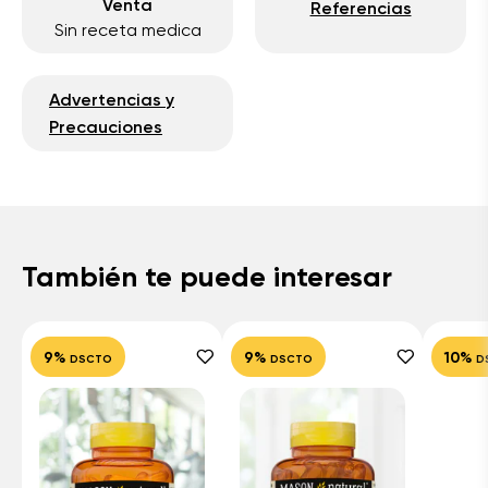
Venta
Referencias
Sin receta medica
Advertencias y
Precauciones
También te puede interesar
9%
9%
10%
DSCTO
DSCTO
D