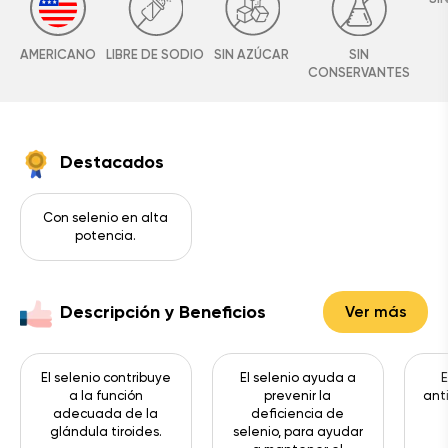
AMERICANO
LIBRE DE SODIO
SIN AZÚCAR
SIN
CONSERVANTES
Destacados
Con selenio en alta
potencia.
Descripción y Beneficios
Ver más
El selenio contribuye
El selenio ayuda a
E
a la función
prevenir la
ant
adecuada de la
deficiencia de
glándula tiroides.
selenio, para ayudar