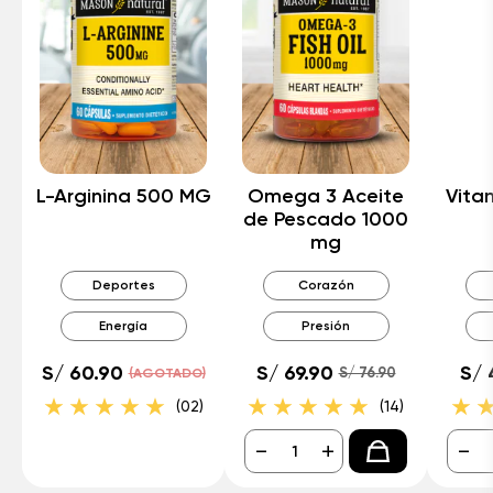
L-Arginina 500 MG
Omega 3 Aceite
Vita
de Pescado 1000
mg
Deportes
Corazón
Energía
Presión
S/ 60.90
S/ 69.90
S/ 
S/ 76.90
(AGOTADO)
(02)
(14)
-
+
-