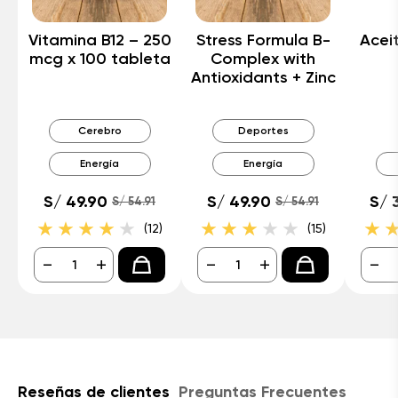
Vitamina B12 – 250
Stress Formula B-
Aceit
mcg x 100 tableta
Complex with
Antioxidants + Zinc
Cerebro
Deportes
Energía
Energía
S/ 49.90
S/ 49.90
S/ 
S/ 54.91
S/ 54.91
(12)
(15)
-
+
-
+
-
Reseñas de clientes
Preguntas Frecuentes