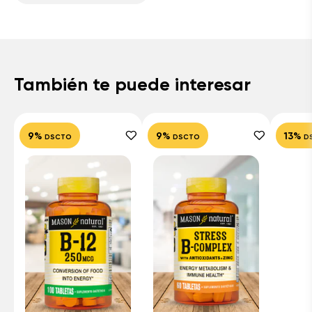
También te puede interesar
9%
9%
13%
DSCTO
DSCTO
D