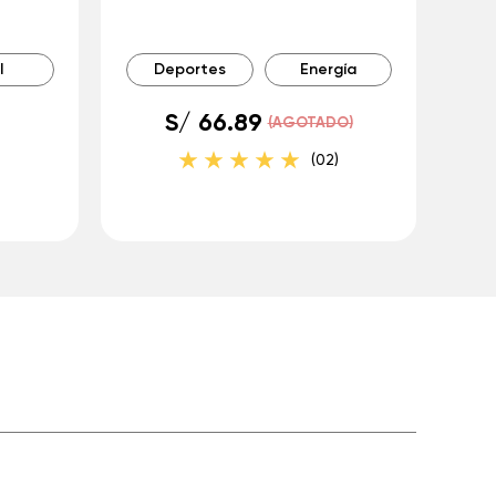
l
Deportes
Energía
S/ 66.89
(AGOTADO)
(02)