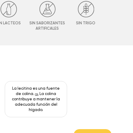
IN LACTEOS
SIN SABORIZANTES
SIN TRIGO
ARTIFICALES
La lecitina es una fuente
de colina.
, La colina
(2)
contribuye a mantener la
adecuada función del
hígado.