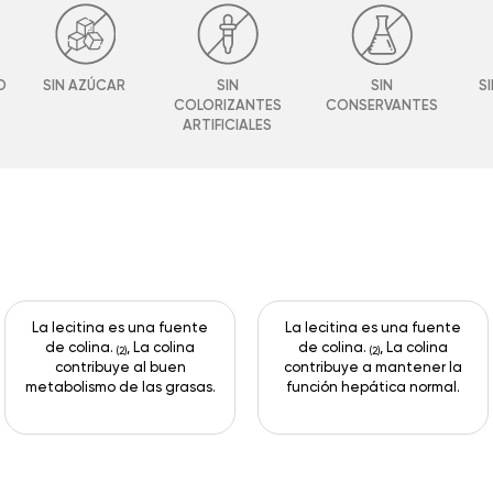
O
SIN AZÚCAR
SIN
SIN
S
COLORIZANTES
CONSERVANTES
ARTIFICIALES
La lecitina es una fuente
La lecitina es una fuente
de colina.
, La colina
de colina.
, La colina
(2)
(2)
contribuye al buen
contribuye a mantener la
metabolismo de las grasas.
función hepática normal.