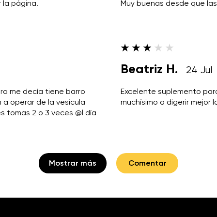
r la página.
Muy buenas desde que las 
Beatriz H.
24 Jul
 dra me decía tiene barro
Excelente suplemento par
 a operar de la vesícula
muchísimo a digerir mejor l
es tomas 2 o 3 veces @l día
Mostrar más
Comentar