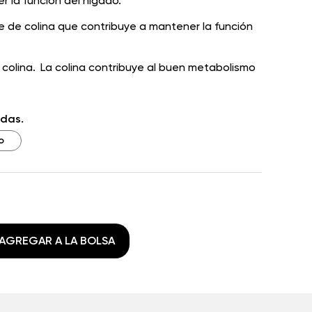
 la función del hígado.
 de colina que contribuye a mantener la función
 colina.
La colina contribuye al buen metabolismo
ndas.
o
AGREGAR A LA BOLSA