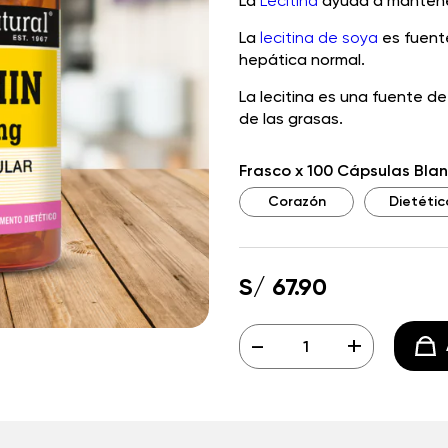
La
Lecitina
ayuda a mantener
La
lecitina de soya
es fuente
hepática normal.
La lecitina es una fuente de
de las grasas.
Frasco x 100 Cápsulas Bla
Corazón
Dietétic
S/ 67.90
-
+