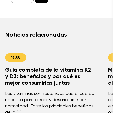
Noticias relacionadas
16 JUL
Guía completa de la vitamina K2
M
y D3: beneficios y por qué es
m
mejor consumirlas juntas
a
Las vitaminas son sustancias que el cuerpo
La
necesita para crecer y desarrollarse con
co
normalidad. Entre los principales beneficios
el
de la […]
or