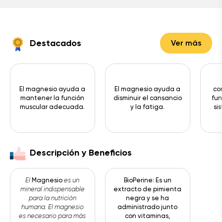
Destacados
Ver más
El magnesio ayuda a
El magnesio ayuda a
co
mantener la función
disminuir el cansancio
fun
muscular adecuada.
y la fatiga.
si
Descripción y Beneficios
El
Magnesio
es un
BioPerine: Es un
mineral indispensable
extracto de pimienta
para la nutrición
negra y se ha
humana. El magnesio
administrado junto
es necesario para más
con vitaminas,