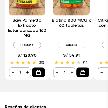
Saw Palmetto
Biotina 800 MCG x
Citr
Extracto
60 tabletas
con 
Estandarizado 160
MG
Próstata
Cabello
S/ 128.90
S/ 54.91
(10)
(14)
-
+
-
+
-
Reseñas de clientes