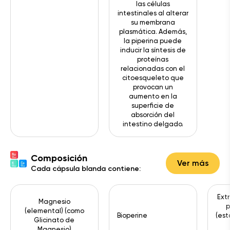
las células
intestinales al alterar
su membrana
plasmática. Además,
la piperina puede
inducir la síntesis de
proteínas
relacionadas con el
citoesqueleto que
provocan un
aumento en la
superficie de
absorción del
intestino delgado.
Composición
Ver más
Cada cápsula blanda contiene:
Ext
Magnesio
p
(elemental) (como
Bioperine
(est
Glicinato de
Magnesio)