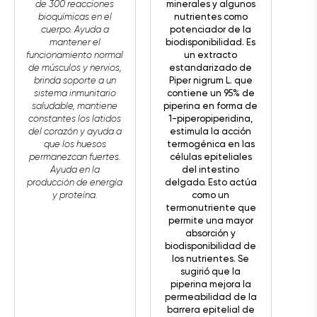
de 300 reacciones
minerales y algunos
bioquímicas en el
nutrientes como
cuerpo. Ayuda a
potenciador de la
mantener el
biodisponibilidad. Es
funcionamiento normal
un extracto
de músculos y nervios,
estandarizado de
brinda soporte a un
Piper nigrum L. que
sistema inmunitario
contiene un 95% de
saludable, mantiene
piperina en forma de
constantes los latidos
1-piperopiperidina,
del corazón y ayuda a
estimula la acción
que los huesos
termogénica en las
permanezcan fuertes.
células epiteliales
Ayuda en la
del intestino
producción de energía
delgado. Esto actúa
y proteína.
como un
termonutriente que
permite una mayor
absorción y
biodisponibilidad de
los nutrientes. Se
sugirió que la
piperina mejora la
permeabilidad de la
barrera epitelial de