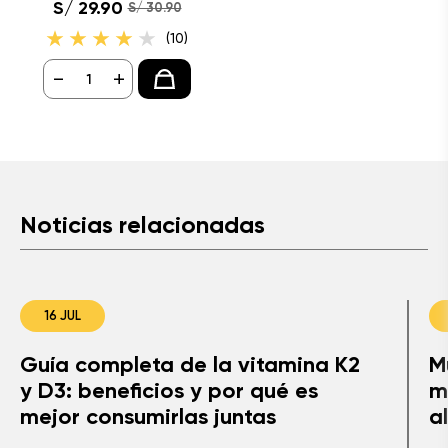
S/ 29.90
S/ 30.90
(10)
-
+
Noticias relacionadas
16 JUL
Guía completa de la vitamina K2
M
y D3: beneficios y por qué es
m
mejor consumirlas juntas
a