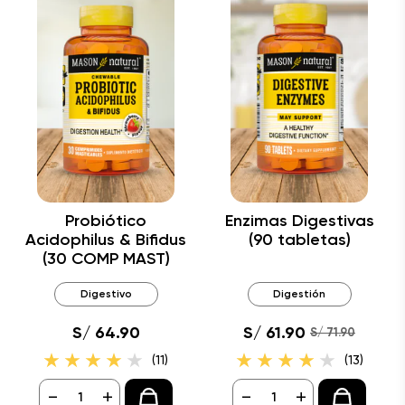
Probiótico
Enzimas Digestivas
Acidophilus & Bifidus
(90 tabletas)
(30 COMP MAST)
Digestivo
Digestión
S/ 64.90
S/ 61.90
S/ 71.90
(11)
(13)
-
+
-
+