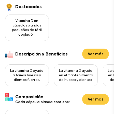
Destacados
Vitamina D en
cápsulas blandas
pequeñas de fácil
deglución.
Descripción y Beneficios
Ver más
La vitamina D ayuda
La vitamina D ayuda
La 
a formar huesos y
en el mantenimiento
en 
dientes fuertes.
de huesos y dientes.
de
Composición
Ver más
Cada cápsula blanda contiene: