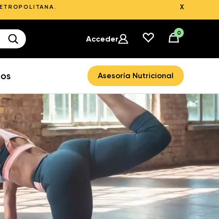
X
METROPOLITANA.
0
Acceder
ros
Asesoría Nutricional