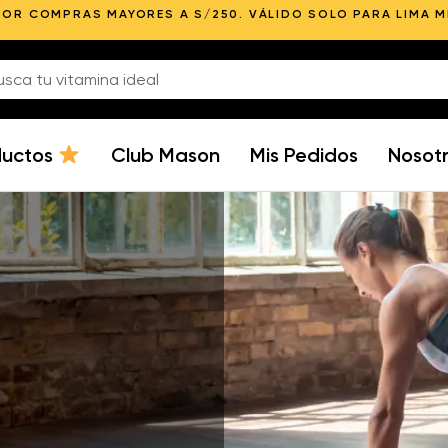
POR COMPRAS MAYORES A S/250. VÁLIDO SOLO PARA LIMA 
ductos
Club Mason
Mis Pedidos
Nosot