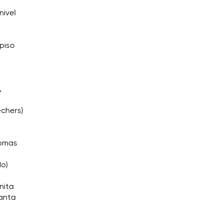
nivel
 piso
,
echers)
Tomas
do)
nita
Santa