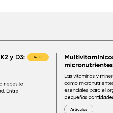
K2 y D3:
Multivitamínicos
16 Jul
micronutrientes
Las vitaminas y mine
como micronutriente
po necesita
esenciales para el o
d. Entre
pequeñas cantidades
Articulos