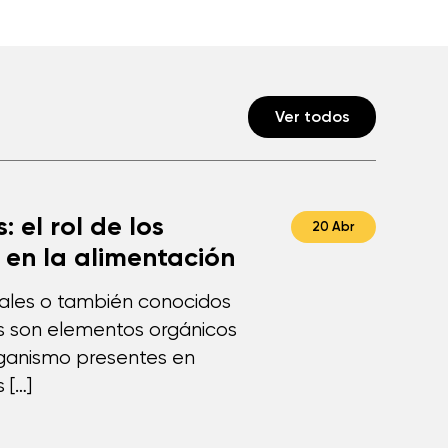
Ver todos
: el rol de los
20 Abr
 en la alimentación
rales o también conocidos
s son elementos orgánicos
rganismo presentes en
 […]