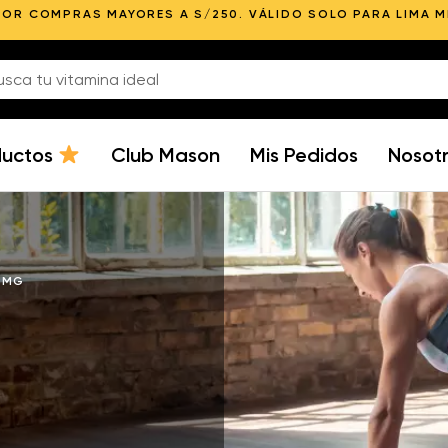
POR COMPRAS MAYORES A S/250. VÁLIDO SOLO PARA LIMA 
ductos
Club Mason
Mis Pedidos
Nosot
 MG