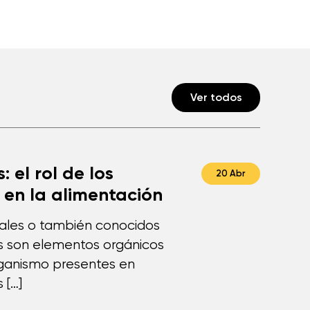
Ver todos
: el rol de los
20 Abr
 en la alimentación
rales o también conocidos
s son elementos orgánicos
rganismo presentes en
 […]