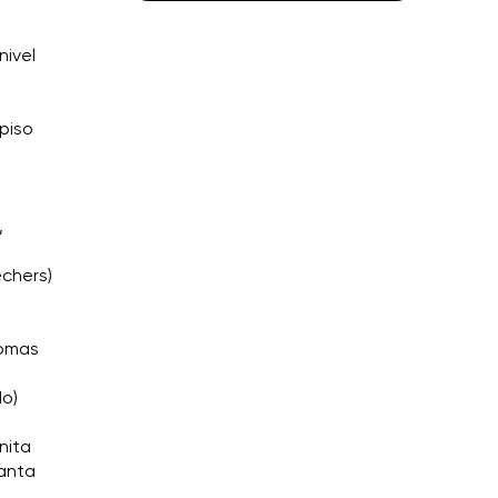
nivel
 piso
,
echers)
Tomas
do)
nita
Santa