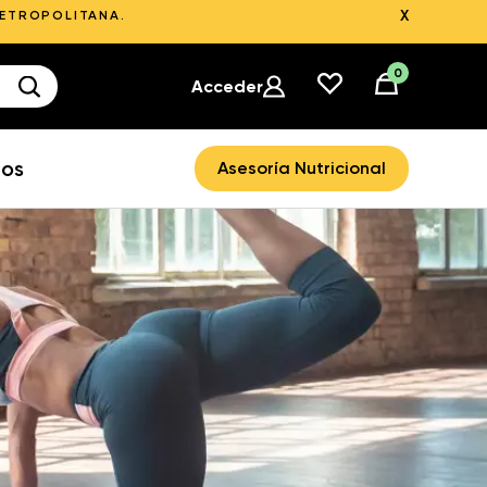
X
METROPOLITANA.
0
Acceder
ros
Asesoría Nutricional