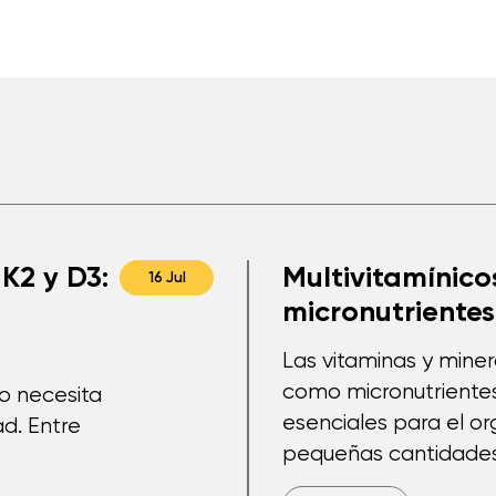
K2 y D3:
Multivitamínicos
16 Jul
micronutrientes
Las vitaminas y mine
como micronutriente
po necesita
esenciales para el o
d. Entre
pequeñas cantidades