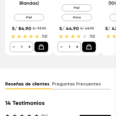
Blandas)
(10
Piel
Piel
Vista
S/ 84.90
S/ 44.90
S/ 4
S/ 93.90
S/ 48.90
(12)
(12)
-
+
-
+
Reseñas de clientes
Preguntas Frecuentes
14 Testimonios