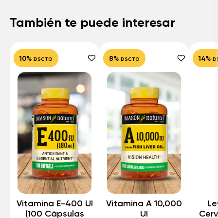
También te puede interesar
10%
8%
14%
DSCTO
DSCTO
D
Vitamina E-400 UI
Vitamina A 10,000
Le
(100 Cápsulas
UI
Cer