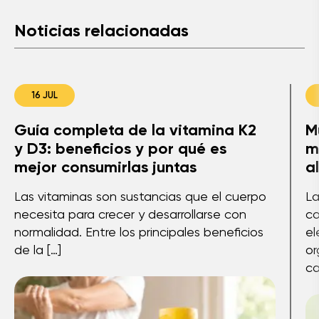
Noticias relacionadas
16 JUL
Guía completa de la vitamina K2
M
y D3: beneficios y por qué es
m
mejor consumirlas juntas
a
Las vitaminas son sustancias que el cuerpo
La
necesita para crecer y desarrollarse con
co
normalidad. Entre los principales beneficios
el
de la […]
or
ca