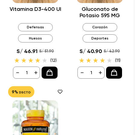
Vitamina D3-400 UI
Gluconato de
Potasio 595 MG
Defensas
Corazón
Huesos
Deportes
S/ 46.91
S/ 40.90
S/ 51.90
S/ 42.90
(12)
(11)
-
+
-
+
9%
DSCTO