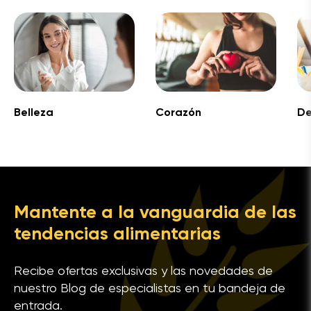
Belleza
Corazón
De
Mantente a la vanguardia de las
tendencias alimentarias
Recibe ofertas exclusivas y las novedades de
nuestro Blog de especialistas en tu bandeja de
entrada.