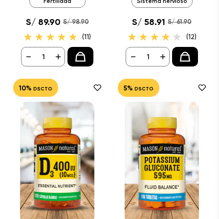
Fertilidad
Sistema nervioso
S/ 89.90
S/ 58.91
S/ 98.90
S/ 61.90
(11)
(12)
-
+
-
+
10%
5%
DSCTO
DSCTO