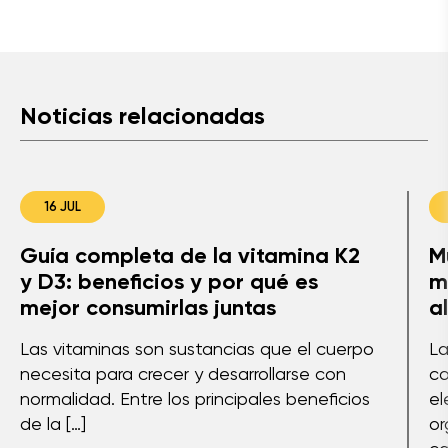
Noticias relacionadas
16 JUL
Guía completa de la vitamina K2
M
y D3: beneficios y por qué es
m
mejor consumirlas juntas
a
Las vitaminas son sustancias que el cuerpo
La
necesita para crecer y desarrollarse con
co
normalidad. Entre los principales beneficios
el
de la […]
or