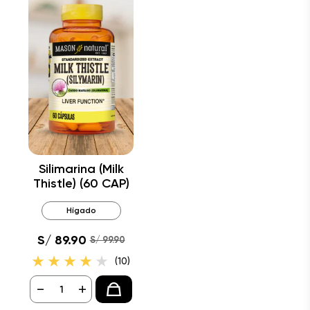
Silimarina (Milk
Thistle) (60 CAP)
Hígado
S/ 89.90
S/ 99.90
(10)
-
+