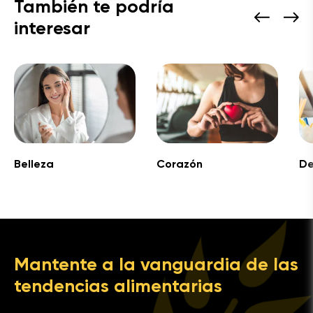
También te podría
interesar
Belleza
Corazón
De
Mantente a la vanguardia de las
tendencias alimentarias