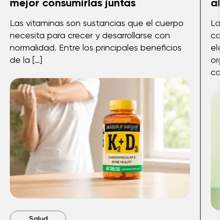
mejor consumirlas juntas
a
Las vitaminas son sustancias que el cuerpo
La
necesita para crecer y desarrollarse con
co
normalidad. Entre los principales beneficios
el
de la […]
or
ca
Salud