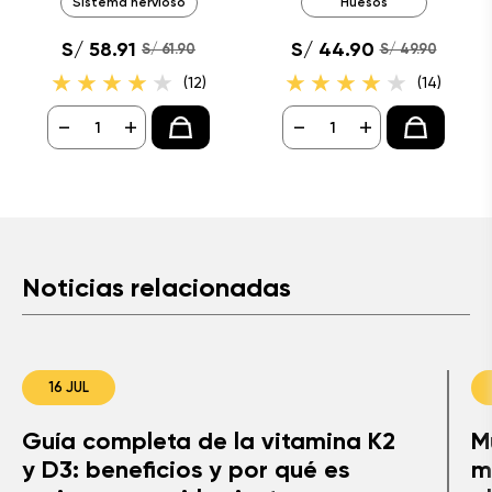
Sistema nervioso
Huesos
S/ 58.91
S/ 44.90
S/ 61.90
S/ 49.90
(12)
(14)
-
+
-
+
Noticias relacionadas
16 JUL
Guía completa de la vitamina K2
M
y D3: beneficios y por qué es
m