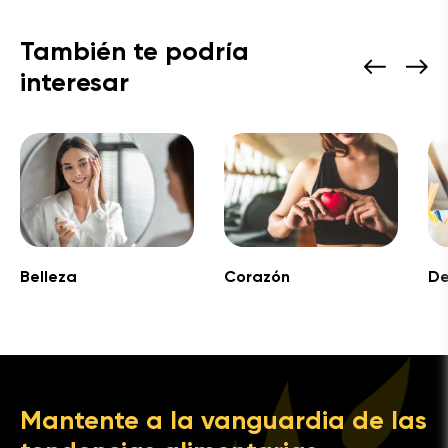
También te podría
interesar
Belleza
Corazón
De
Mantente a la vanguardia de las