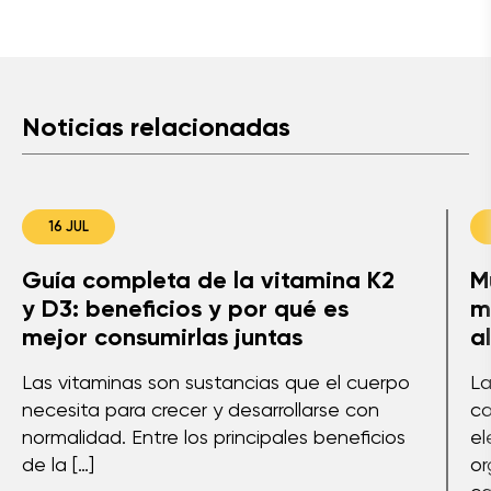
Noticias relacionadas
16 JUL
Guía completa de la vitamina K2
M
y D3: beneficios y por qué es
m
mejor consumirlas juntas
a
Las vitaminas son sustancias que el cuerpo
La
necesita para crecer y desarrollarse con
co
normalidad. Entre los principales beneficios
el
de la […]
or