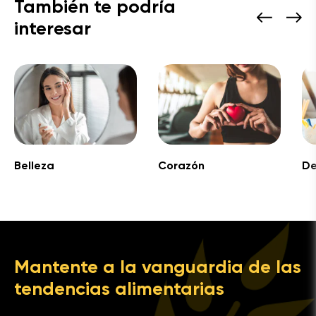
También te podría
interesar
Belleza
Corazón
De
Mantente a la vanguardia de las
tendencias alimentarias