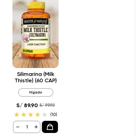
Silimarina (Milk
Thistle) (60 CAP)
Hígado
S/ 89.90
S/ 99.90
(10)
-
+