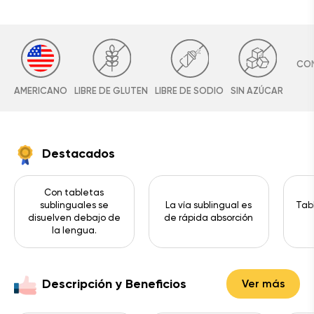
CO
AMERICANO
LIBRE DE GLUTEN
LIBRE DE SODIO
SIN AZÚCAR
Destacados
Con tabletas
sublinguales se
La vía sublingual es
Tab
disuelven debajo de
de rápida absorción
la lengua.
Descripción y Beneficios
Ver más