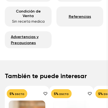
Condición de
Venta
Referencias
Sin receta medica
Advertencias y
Precauciones
También te puede interesar
5%
5%
5%
DSCTO
DSCTO
DS