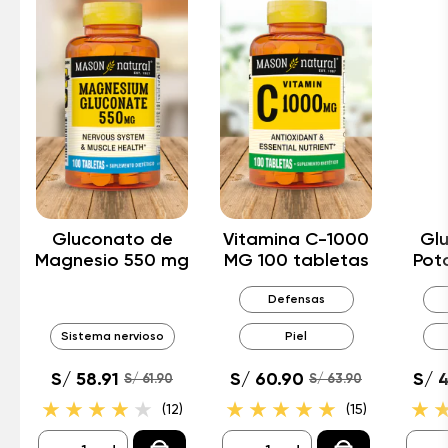
Gluconato de
Vitamina C-1000
Gl
Magnesio 550 mg
MG 100 tabletas
Pot
Defensas
Sistema nervioso
Piel
S/ 58.91
S/ 60.90
S/ 
S/ 61.90
S/ 63.90
(12)
(15)