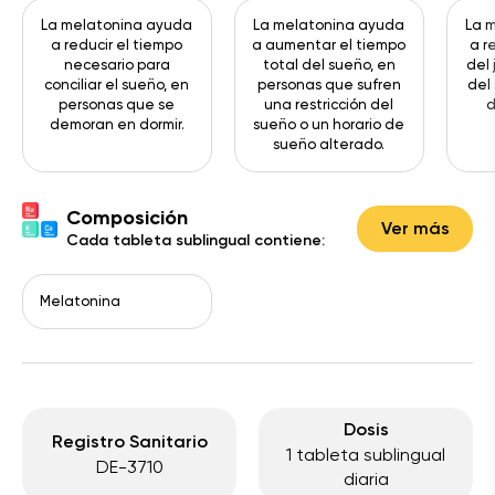
La melatonina ayuda
La melatonina ayuda
La 
a reducir el tiempo
a aumentar el tiempo
a r
necesario para
total del sueño, en
del 
conciliar el sueño, en
personas que sufren
del
personas que se
una restricción del
d
demoran en dormir.
sueño o un horario de
sueño alterado.
Composición
Ver más
Cada tableta sublingual contiene:
Melatonina
Dosis
Registro Sanitario
1 tableta sublingual
DE-3710
diaria