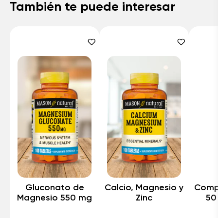
También te puede interesar
Gluconato de
Calcio, Magnesio y
Compl
Magnesio 550 mg
Zinc
50