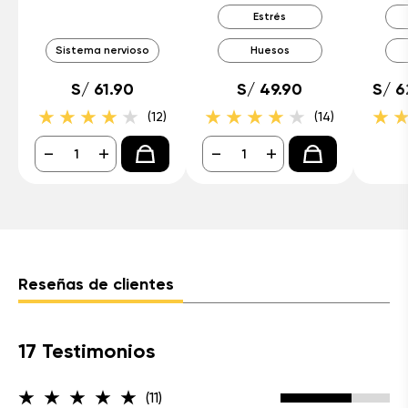
Estrés
Sistema nervioso
Huesos
S/ 61.90
S/ 49.90
S/ 6
(12)
(14)
-
+
-
+
Reseñas de clientes
17 Testimonios
(11)