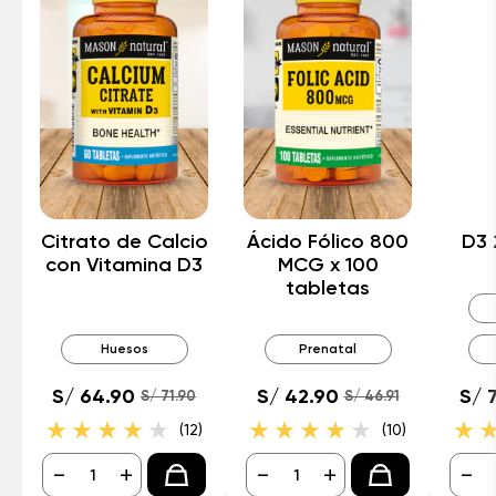
Citrato de Calcio
Ácido Fólico 800
D3 
con Vitamina D3
MCG x 100
tabletas
Huesos
Prenatal
S/ 64.90
S/ 42.90
S/ 
S/ 71.90
S/ 46.91
(12)
(10)
-
+
-
+
-