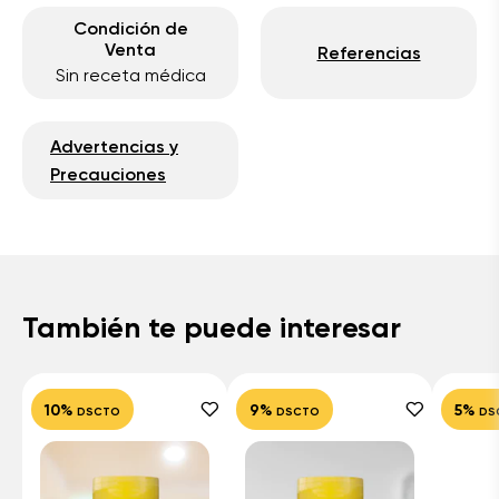
Condición de
Venta
Referencias
Sin receta médica
Advertencias y
Precauciones
También te puede interesar
10%
9%
5%
DSCTO
DSCTO
DS