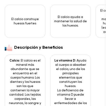
El 
El calcio ayuda a
El calcio construye
ma
mantener la salud de
huesos fuertes
h
los huesos.
(e
a
Descripción y Beneficios
Calcio:
El calcio es el
La vitamina D:
Ayuda
mineral más
al cuerpo a absorber
abundante que se
el calcio, uno de los
encuentra en el
principales
cuerpo humano. Los
elementos que
dientes y los huesos
constituyen los
son los que
huesos.
contienen la mayor
La deficiencia de
cantidad. Los tejidos
vitamina D puede
corporales, las
llevar a
neuronas, la sangre y
enfermedades de los