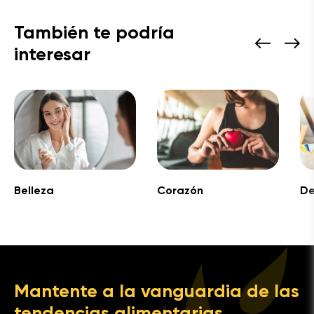
También te podría
interesar
Belleza
Corazón
De
Mantente a la vanguardia de las
tendencias alimentarias