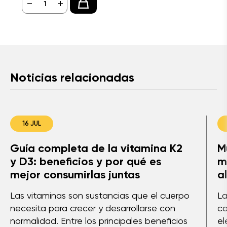
-
+
Noticias relacionadas
16 JUL
Guía completa de la vitamina K2
M
y D3: beneficios y por qué es
m
mejor consumirlas juntas
a
Las vitaminas son sustancias que el cuerpo
La
necesita para crecer y desarrollarse con
co
normalidad. Entre los principales beneficios
el