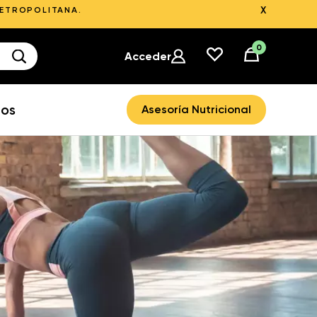
X
METROPOLITANA.
0
Acceder
ros
Asesoría Nutricional