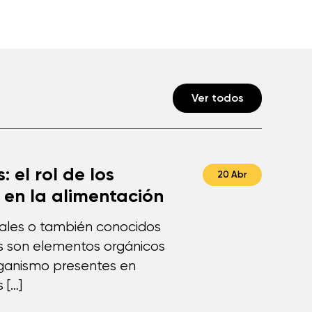
Ver todos
: el rol de los
20 Abr
 en la alimentación
rales o también conocidos
s son elementos orgánicos
rganismo presentes en
 […]