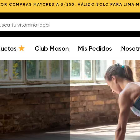
POR COMPRAS MAYORES A S/250. VÁLIDO SOLO PARA LIMA 
ductos
Club Mason
Mis Pedidos
Nosot