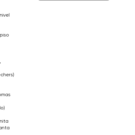
nivel
 piso
,
echers)
Tomas
do)
nita
Santa