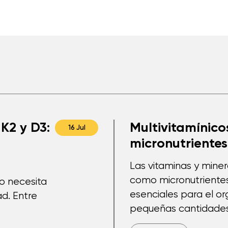
K2 y D3:
Multivitamínicos
16 Jul
micronutrientes
Las vitaminas y mine
como micronutriente
po necesita
esenciales para el o
d. Entre
pequeñas cantidades