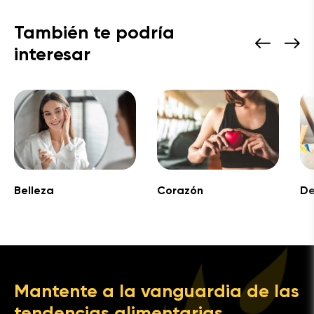
También te podría
interesar
Belleza
Corazón
De
Mantente a la vanguardia de las
tendencias alimentarias