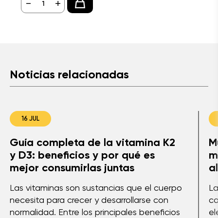
-
+
Noticias relacionadas
16 JUL
Guía completa de la vitamina K2
M
y D3: beneficios y por qué es
m
mejor consumirlas juntas
a
Las vitaminas son sustancias que el cuerpo
La
necesita para crecer y desarrollarse con
co
normalidad. Entre los principales beneficios
el