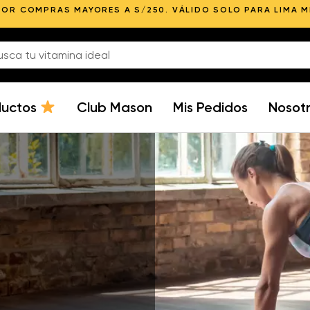
POR COMPRAS MAYORES A S/250. VÁLIDO SOLO PARA LIMA 
ductos
Club Mason
Mis Pedidos
Nosot