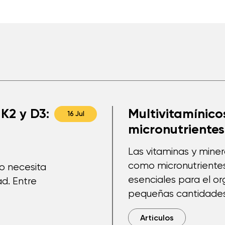
K2 y D3:
Multivitamínicos
16 Jul
micronutrientes
Las vitaminas y mine
como micronutriente
po necesita
esenciales para el o
d. Entre
pequeñas cantidades
Articulos