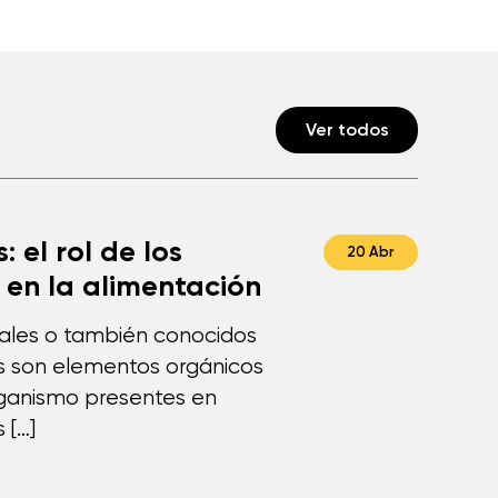
Ver todos
: el rol de los
20 Abr
 en la alimentación
rales o también conocidos
s son elementos orgánicos
rganismo presentes en
 […]