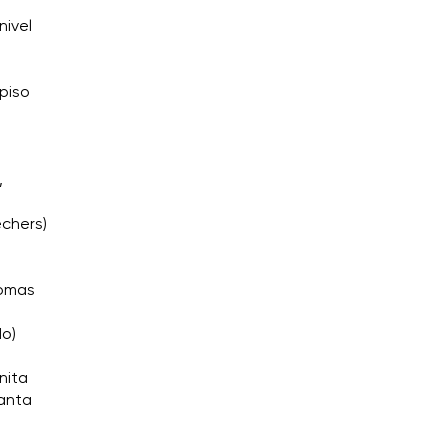
nivel
 piso
,
echers)
Tomas
do)
nita
Santa