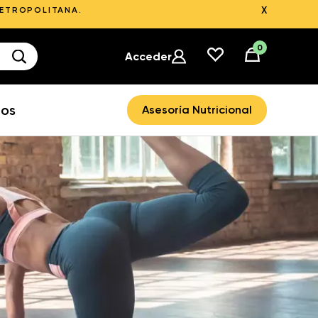
X
METROPOLITANA.
0
Acceder
ros
Asesoría Nutricional