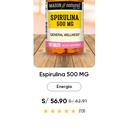
Espirulina 500 MG
Energía
S/ 56.90
S/ 62.91
(13)