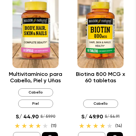
Multivitamínico para
Biotina 800 MCG x
Cabello, Piel y Uñas
60 tabletas
Cabello
Piel
Cabello
S/ 44.90
S/ 49.90
S/ 59.90
S/ 54.91
(11)
(14)