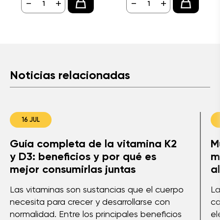
-
+
-
+
Noticias relacionadas
16 JUL
Guía completa de la vitamina K2
M
y D3: beneficios y por qué es
m
mejor consumirlas juntas
a
Las vitaminas son sustancias que el cuerpo
La
necesita para crecer y desarrollarse con
co
normalidad. Entre los principales beneficios
el