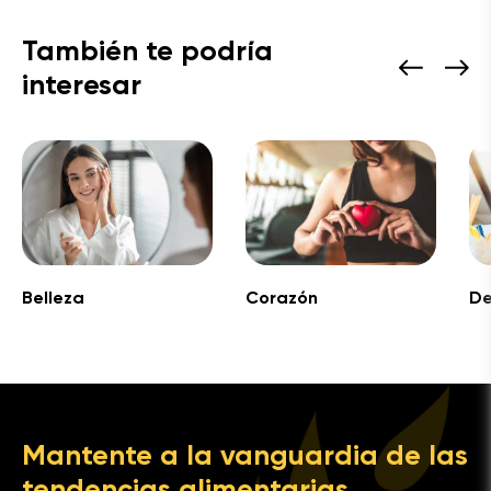
También te podría
interesar
Belleza
Corazón
De
Mantente a la vanguardia de las
tendencias alimentarias