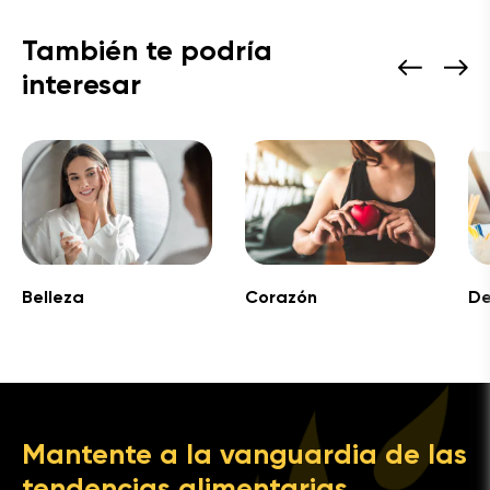
También te podría
interesar
Belleza
Corazón
De
Mantente a la vanguardia de las
tendencias alimentarias