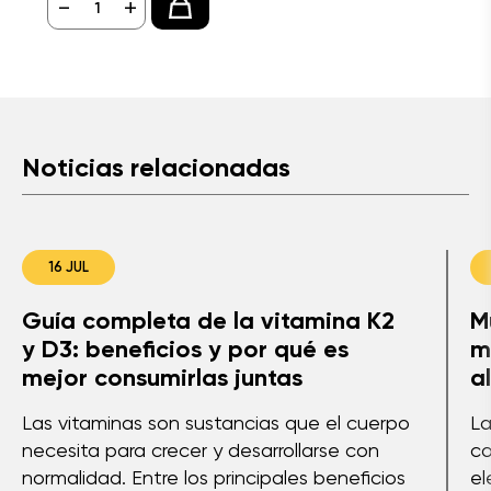
-
+
Noticias relacionadas
16 JUL
Guía completa de la vitamina K2
M
y D3: beneficios y por qué es
m
mejor consumirlas juntas
a
Las vitaminas son sustancias que el cuerpo
La
necesita para crecer y desarrollarse con
co
normalidad. Entre los principales beneficios
el