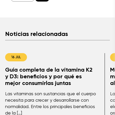
Noticias relacionadas
16 JUL
Guía completa de la vitamina K2
M
y D3: beneficios y por qué es
m
mejor consumirlas juntas
a
Las vitaminas son sustancias que el cuerpo
La
necesita para crecer y desarrollarse con
co
normalidad. Entre los principales beneficios
el
de la […]
or