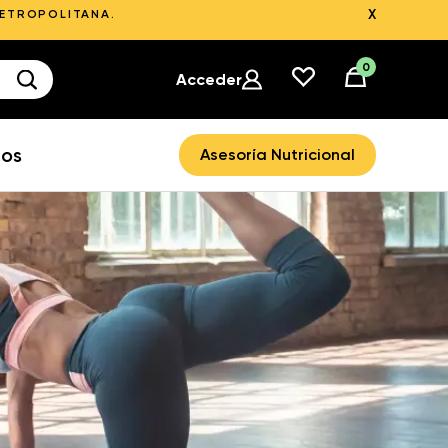
X
METROPOLITANA.
0
Acceder
ros
Asesoría Nutricional