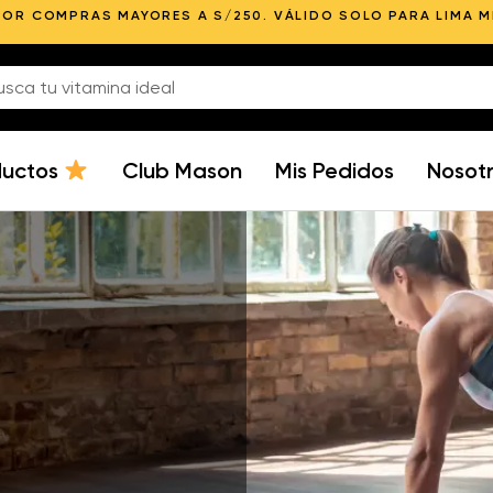
POR COMPRAS MAYORES A S/250. VÁLIDO SOLO PARA LIMA 
ductos
Club Mason
Mis Pedidos
Nosot