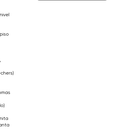
nivel
 piso
,
echers)
Tomas
do)
nita
Santa