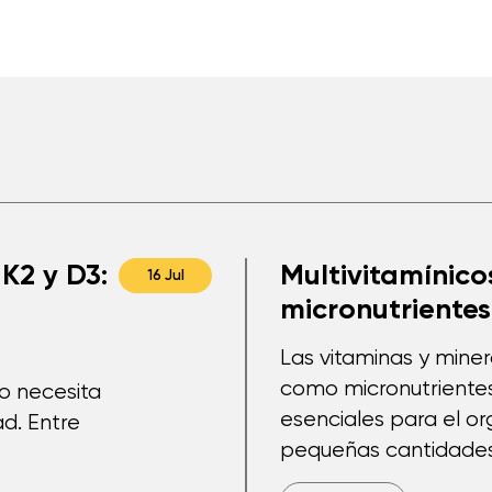
K2 y D3:
Multivitamínicos
16 Jul
micronutrientes
Las vitaminas y mine
como micronutriente
po necesita
esenciales para el o
d. Entre
pequeñas cantidades