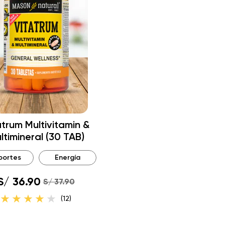
atrum Multivitamin &
ltimineral (30 TAB)
portes
Energía
S/ 36.90
S/ 37.90
(12)