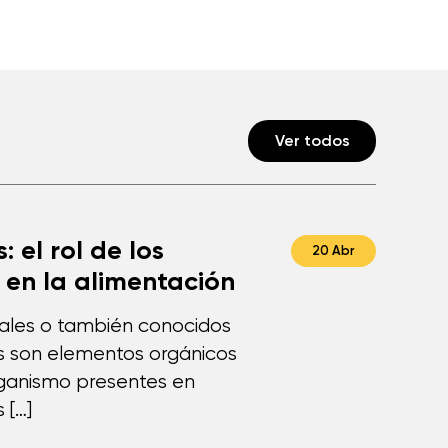
Ver todos
: el rol de los
20 Abr
 en la alimentación
rales o también conocidos
s son elementos orgánicos
rganismo presentes en
 […]