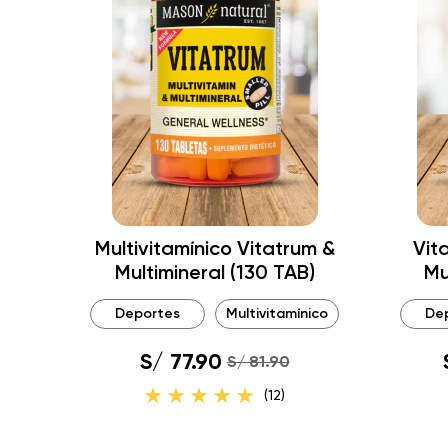
Multivitamínico Vitatrum &
Vit
Multimineral (130 TAB)
Mu
Deportes
Multivitamínico
De
S/ 77.90
S/ 81.90
(12)