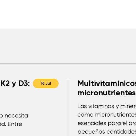
K2 y D3:
Multivitamínicos
16 Jul
micronutrientes
Las vitaminas y mine
como micronutriente
po necesita
esenciales para el o
d. Entre
pequeñas cantidades