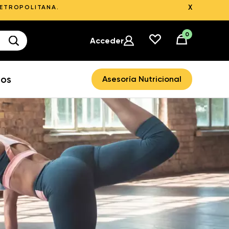
X
METROPOLITANA.
0
Acceder
ros
Asesoría Nutricional