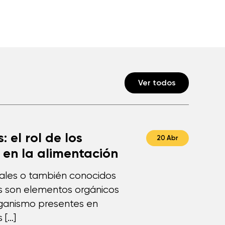
Ver todos
: el rol de los
20 Abr
 en la alimentación
rales o también conocidos
s son elementos orgánicos
rganismo presentes en
 […]