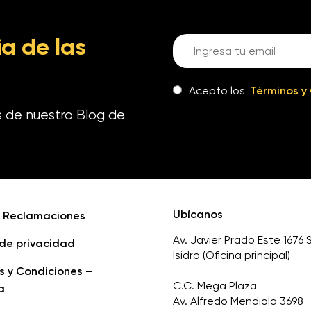
a de las
Acepto los
Términos y
s de nuestro Blog de
Ubícanos
e Reclamaciones
Av. Javier Prado Este 1676 
 de privacidad
Isidro (Oficina principal)
s y Condiciones –
C.C. Mega Plaza
a
Av. Alfredo Mendiola 3698