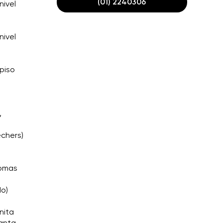
(01) 2240306
nivel
nivel
 piso
,
echers)
Tomas
do)
nita
Santa