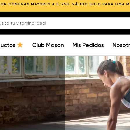
POR COMPRAS MAYORES A S/250. VÁLIDO SOLO PARA LIMA 
ductos
Club Mason
Mis Pedidos
Nosot