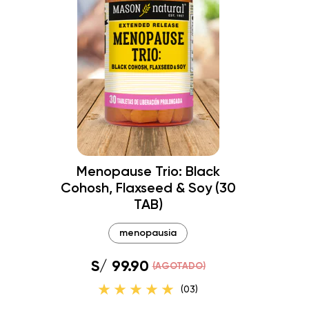
Menopause Trio: Black
Cohosh, Flaxseed & Soy (30
TAB)
menopausia
S/ 99.90
(AGOTADO)
(03)