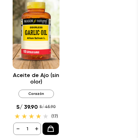
Aceite de Ajo (sin
olor)
Corazón
S/ 39.90
S/ 45.90
(17)
-
+