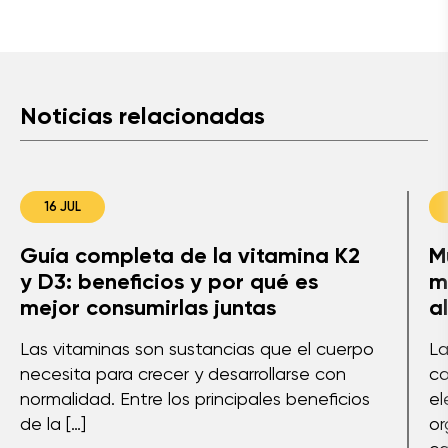
Noticias relacionadas
16 JUL
Guía completa de la vitamina K2
M
y D3: beneficios y por qué es
m
mejor consumirlas juntas
a
Las vitaminas son sustancias que el cuerpo
La
necesita para crecer y desarrollarse con
co
normalidad. Entre los principales beneficios
el
de la […]
or