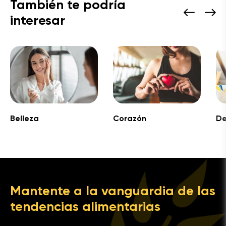
También te podría
interesar
Belleza
Corazón
De
Mantente a la vanguardia de las
tendencias alimentarias