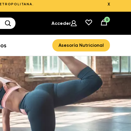
X
METROPOLITANA.
0
Acceder
ros
Asesoría Nutricional