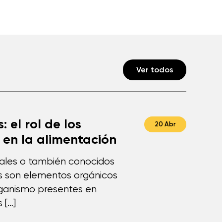
Ver todos
: el rol de los
20 Abr
 en la alimentación
rales o también conocidos
s son elementos orgánicos
rganismo presentes en
 […]