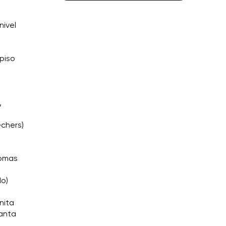
nivel
 piso
,
echers)
Tomas
do)
nita
Santa