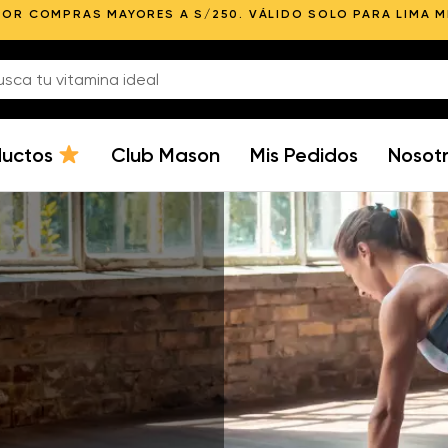
POR COMPRAS MAYORES A S/250. VÁLIDO SOLO PARA LIMA 
ductos
Club Mason
Mis Pedidos
Nosot