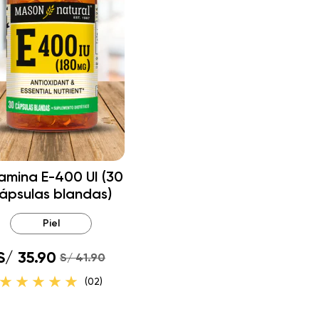
amina E-400 UI (30
ápsulas blandas)
Piel
S/ 35.90
S/ 41.90
(02)