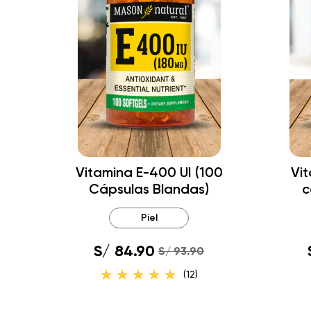
Vitamina E-400 UI (100
Vit
Cápsulas Blandas)
c
Piel
S/ 84.90
S/ 93.90
(12)