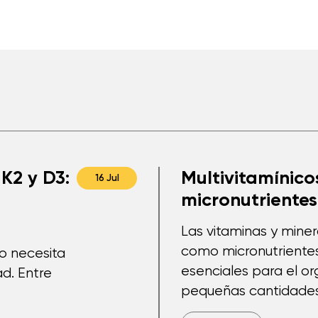
K2 y D3:
Multivitamínicos
16 Jul
micronutrientes
Las vitaminas y mine
como micronutriente
po necesita
esenciales para el o
d. Entre
pequeñas cantidades