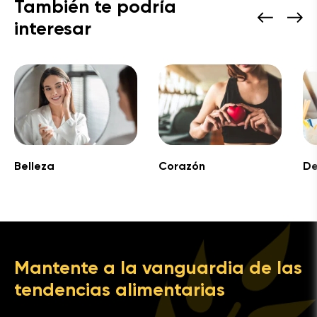
También te podría
interesar
Belleza
Corazón
De
Mantente a la vanguardia de las
tendencias alimentarias