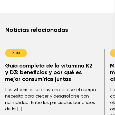
Noticias relacionadas
16 JUL
Guía completa de la vitamina K2
M
y D3: beneficios y por qué es
m
mejor consumirlas juntas
a
Las vitaminas son sustancias que el cuerpo
La
necesita para crecer y desarrollarse con
co
normalidad. Entre los principales beneficios
el
de la […]
or