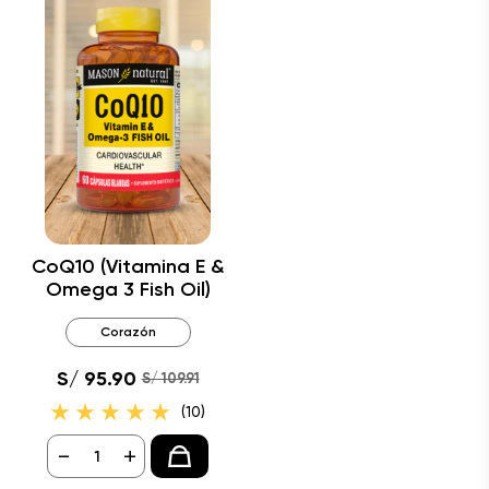
CoQ10 (Vitamina E &
Omega 3 Fish Oil)
Corazón
S/ 95.90
S/ 109.91
(10)
-
+