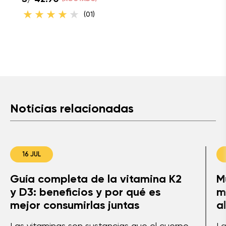
(01)
Noticias relacionadas
16 JUL
Guía completa de la vitamina K2
M
y D3: beneficios y por qué es
m
mejor consumirlas juntas
a
Las vitaminas son sustancias que el cuerpo
La