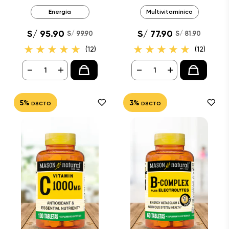
Energía
Multivitamínico
S/ 95.90
S/ 77.90
S/ 99.90
S/ 81.90
(12)
(12)
-
+
-
+
5%
3%
DSCTO
DSCTO