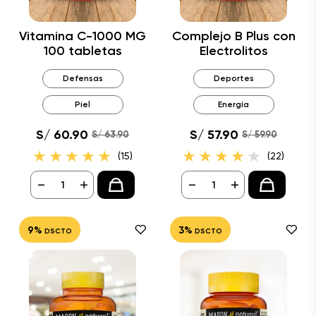
Vitamina C-1000 MG
Complejo B Plus con
100 tabletas
Electrolitos
Defensas
Deportes
Piel
Energía
S/ 60.90
S/ 57.90
S/ 63.90
S/ 59.90
(15)
(22)
-
+
-
+
9%
3%
DSCTO
DSCTO