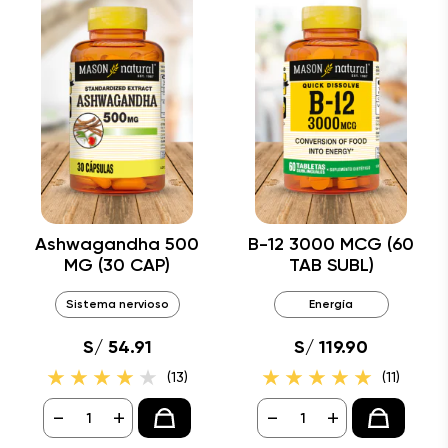
Ashwagandha 500
B-12 3000 MCG (60
MG (30 CAP)
TAB SUBL)
Sistema nervioso
Energía
S/ 54.91
S/ 119.90
(13)
(11)
-
+
-
+