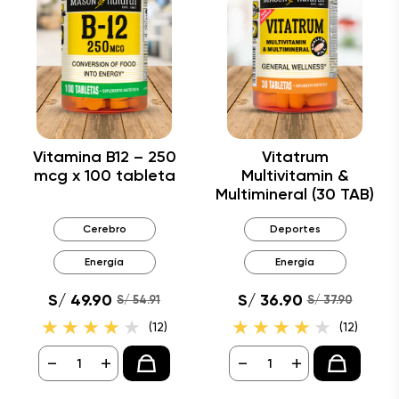
Vitamina B12 – 250
Vitatrum
mcg x 100 tableta
Multivitamin &
Multimineral (30 TAB)
Cerebro
Deportes
Energía
Energía
S/ 49.90
S/ 36.90
S/ 54.91
S/ 37.90
(12)
(12)
-
+
-
+