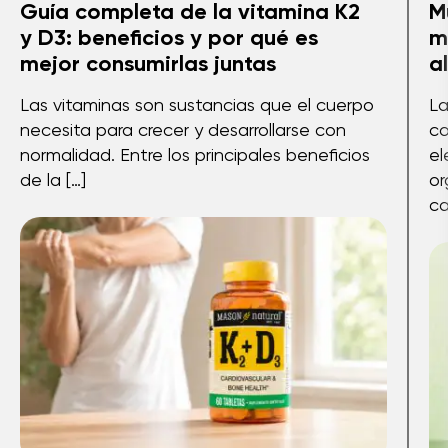
Guía completa de la vitamina K2
M
y D3: beneficios y por qué es
m
mejor consumirlas juntas
a
Las vitaminas son sustancias que el cuerpo
La
necesita para crecer y desarrollarse con
co
normalidad. Entre los principales beneficios
el
de la […]
or
ca