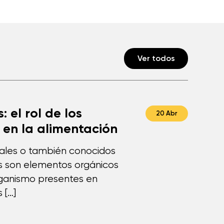
Ver todos
: el rol de los
20 Abr
 en la alimentación
rales o también conocidos
s son elementos orgánicos
rganismo presentes en
 […]