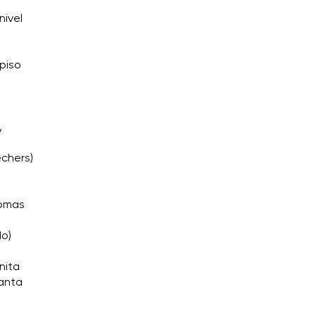
nivel
 piso
,
echers)
Tomas
do)
nita
Santa