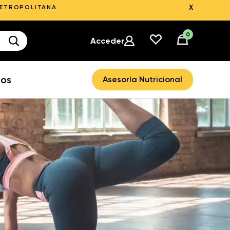
X
METROPOLITANA.
0
Acceder
ros
Asesoría Nutricional