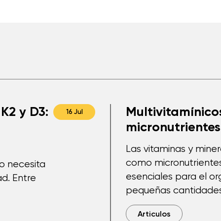
K2 y D3:
Multivitamínicos
16 Jul
micronutrientes
Las vitaminas y mine
como micronutriente
po necesita
esenciales para el o
d. Entre
pequeñas cantidades
Articulos