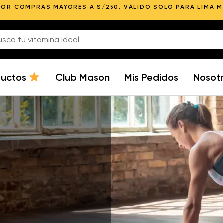
POR COMPRAS MAYORES A S/250. VÁLIDO SOLO PARA LIMA 
ductos
Club Mason
Mis Pedidos
Nosot