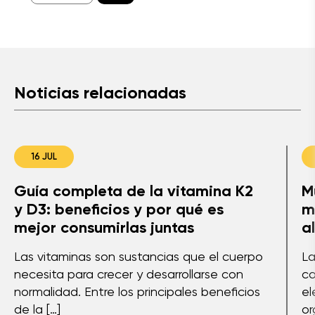
Noticias relacionadas
16 JUL
Guía completa de la vitamina K2
M
y D3: beneficios y por qué es
m
mejor consumirlas juntas
a
Las vitaminas son sustancias que el cuerpo
La
necesita para crecer y desarrollarse con
co
normalidad. Entre los principales beneficios
el
de la […]
or