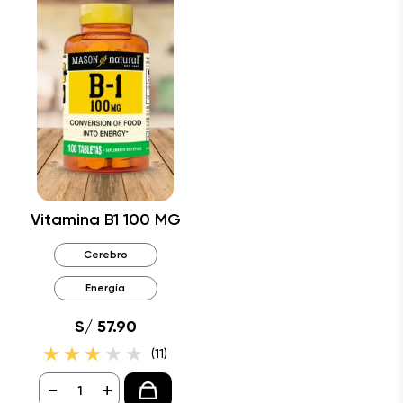
Vitamina B1 100 MG
Cerebro
Energía
S/ 57.90
(11)
-
+