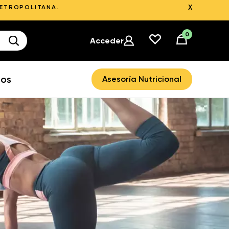
X
METROPOLITANA.
0
Acceder
ros
Asesoría Nutricional