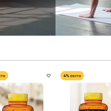
4%
CTO
DSCTO