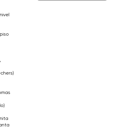
nivel
 piso
,
echers)
Tomas
do)
nita
Santa