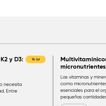
K2 y D3:
Multivitamínicos
16 Jul
micronutrientes
Las vitaminas y mine
como micronutriente
po necesita
esenciales para el o
d. Entre
pequeñas cantidades