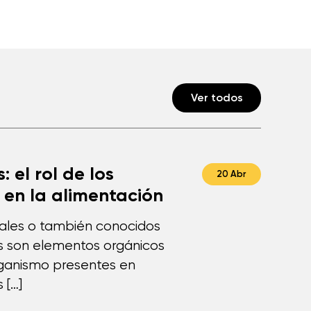
Ver todos
: el rol de los
20 Abr
 en la alimentación
rales o también conocidos
s son elementos orgánicos
rganismo presentes en
 […]