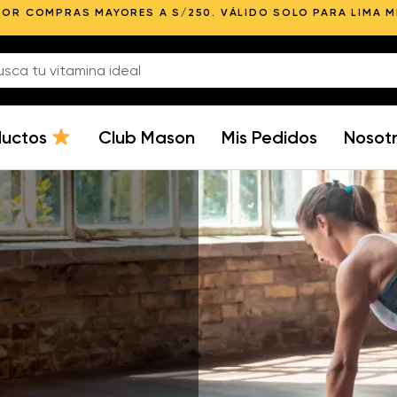
POR COMPRAS MAYORES A S/250. VÁLIDO SOLO PARA LIMA 
ductos
Club Mason
Mis Pedidos
Nosot