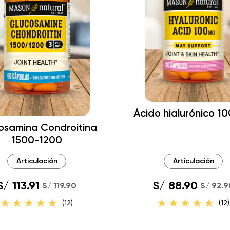
Ácido hialurónico 1
osamina Condroitina
1500-1200
Articulación
Articulación
S/ 113.91
S/ 88.90
S/ 119.90
S/ 92.9
(12)
(12)