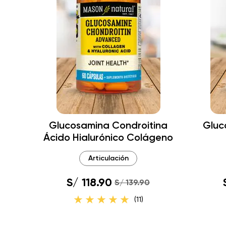
Glucosamina Condroitina
Gluc
Ácido Hialurónico Colágeno
Articulación
S/ 118.90
S/ 139.90
(11)