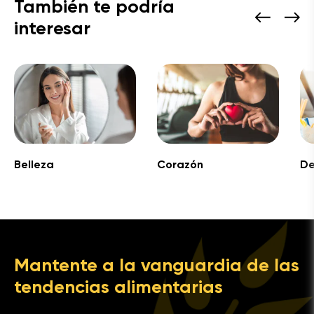
También te podría
interesar
Belleza
Corazón
De
Mantente a la vanguardia de las
tendencias alimentarias