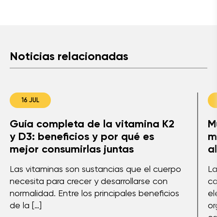
Noticias relacionadas
16 JUL
Guía completa de la vitamina K2
M
y D3: beneficios y por qué es
m
mejor consumirlas juntas
a
Las vitaminas son sustancias que el cuerpo
La
necesita para crecer y desarrollarse con
co
normalidad. Entre los principales beneficios
el
de la […]
or